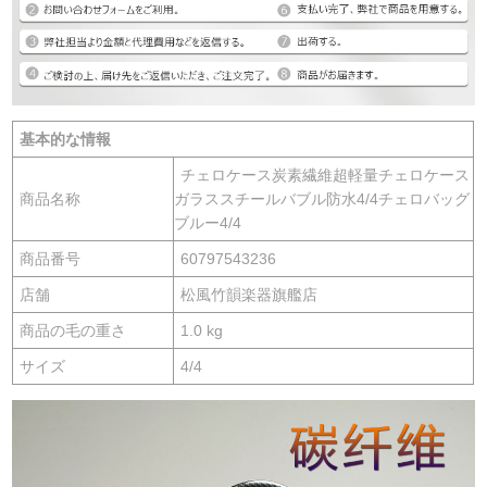
基本的な情報
チェロケース炭素繊維超軽量チェロケース
商品名称
ガラススチールバブル防水4/4チェロバッグ
ブルー4/4
商品番号
60797543236
店舗
松風竹韻楽器旗艦店
商品の毛の重さ
1.0 kg
サイズ
4/4