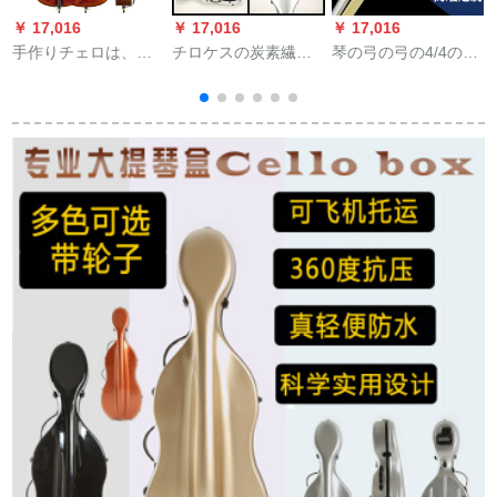
￥ 17,016
￥ 17,016
￥ 17,016
￥
手作りチェロは、初
チロケスの炭素繊维
琴の弓の弓の4/4の纯
めでチェロを选びま
维超軽量チロケスの
粋な手芸の演奏のレ
す。1/2
ガラス钢の泡防水4/4
ベル3/4 1/2天然のポ
チェロの银白色の大
ニーテールの弓の棒
きな格子の模様4/4
は4/4练习します。