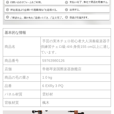
基本的な情報
手芸の実木チェロ初心者大人演奏級楽器子
商品名
供練習チェロ級-4/4-身長155 cm以上に適し
ています。
商品番号
59763980126
店舗
帝都琴楽国際楽器旗艦店
商品の毛の重さ
1.0 kg
品番
6 EXRy 3 PQ
パネル材質
雲杉材
背板材質
楓木