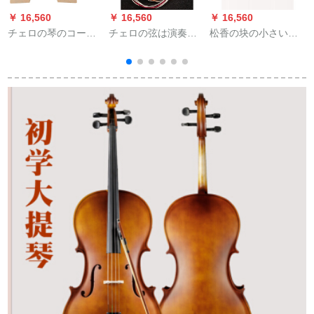
￥ 16,560
￥ 16,560
￥ 16,560
￥
チェロの琴のコード
チェロの弦は演奏す
松香の块の小さいジ
ドの马の1/8/2/4/4琴
る级の钢索のチャイ
ェロ/二胡/板胡/京胡
ロ
のコードはです。部
ロの弦のチャイロの
の微塵の松香の5つは
品のコードドの桥の
付属品のチャイロの
詰めます。
马子の1/8はジェロを
弦の1弦(A)の2本をか
修理しました。（磨
ぶります。
デ
いてくださいませ
ん）研磨紙＋松の香
りを送ります。