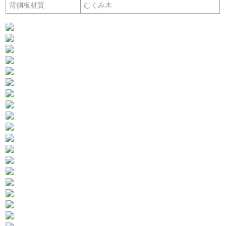
背側板材質
むくみ木