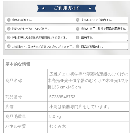
基本的な情報
広雅チェロ初学専門演奏検定級のむくげの
商品名称
木亮光亜光子供楽器のむくげの木亜光1/2身
長135 cm-145 cm
商品番号
57289548753
店舗
小鳥は楽器専門店をしています。
商品毛重量
8.0 kg
パネル材質
むくみ木