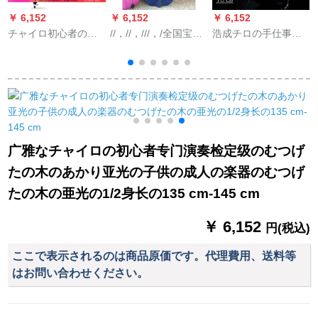
￥ 6,152
￥ 6,152
￥ 6,152
￥
チャイロ初心者の大
//，//，///，/全国宝藍
浩成チロの手仕事の
人の子供チェルの演
色ガラス钢チジェロ
トラウマの试验の演
奏级の试験はトラル
ケス1/8
奏级の大人の子供供
の纹様の实木の楽器
の初心者の实木の専
の亜光項の1/4身长の
门のチロは3/4をメー
115~135 cmを演奏し
ルで送ってくれて、
て使います。
チェロのイタリアの
マットの光の深い茶
广雅なチャイロの初心者专门演奏检定级のむつげ
褐色のCE 315を演奏
たの木のあかり亚光の子供の成人の楽器のむつげ
します。
たの木の亜光の1/2身长の135 cm-145 cm
￥ 6,152
円(税込)
ここで表示されるのは商品原価です。代理費用、送料等
はお問い合わせください。