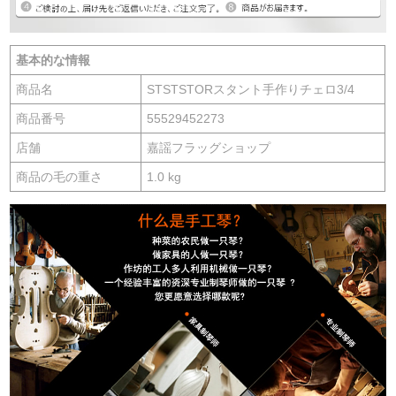
基本的な情報
商品名
STSTSTORスタント手作りチェロ3/4
商品番号
55529452273
店舗
嘉謡フラッグショップ
商品の毛の重さ
1.0 kg