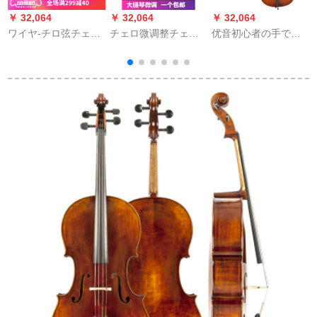
￥ 32,064
￥ 32,064
￥ 32,064
￥
ワイヤ-チロ弦チェロ
チェロ微调整チェロ
优音初心者の手で、
弦44342414 1/4用弦
银色メ-トルネ-チジェ
チェロを练习して试
セ-ト
ロ定音4/4 1/2泛用楽
験合格级を演奏しま
器トーラペ1つ【1/4
す。子供の実木成さ
ジェロに似合う】
んの専门の音楽器で
す。