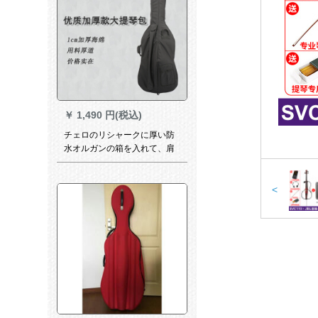
￥
1,490 円(税込)
チェロのリシャークに厚い防
水オルガンの箱を入れて、肩
と肩のチロの袋を背负って、
弓の楽谱を置くことができま
す。4/43/41/2チェロを置くと
<
ころです。