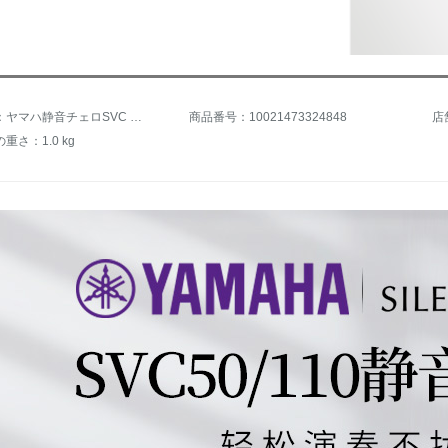
商品名称：ヤマハ静音チェロSVC 110専門電子ビオラSilent Cllo成人学生練習SVC-110+JBL Compect Bluetoothスピーカー
商品番号：10021473324848
店
重さ：1.0 kg