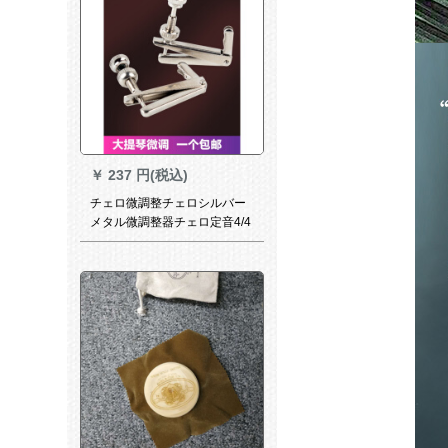
￥
237 円(税込)
チェロ微調整チェロシルバー
メタル微調整器チェロ定音4/4
1/4泛用楽器のラ-ジセイズ2つ
【4/4、3/4、1/2ジェロに適し
ています】