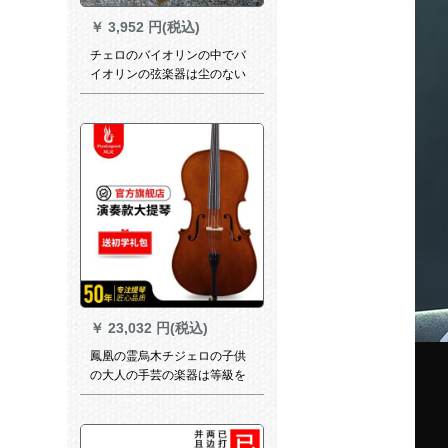
￥
3,952 円(税込)
チェロのバイオリンの中でバ
イオリンの弦楽器は尘のない
黒い松香の布袋の四角形の黒
い松香を使います。
￥
23,032 円(税込)
鳳凰の霊烏木チジェロの子供
の大人の手芸の楽器は等級を
試験して進級します専门の演
奏5年の自然の風乾の白松のパ
ネの烏木の指板3/4の150 cm