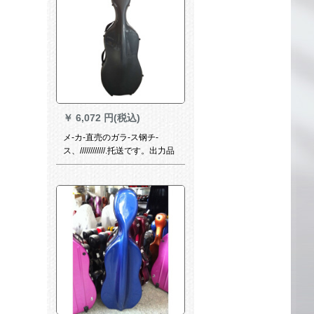
￥
6,072 円(税込)
メ-カ-直売のガラ-ス钢チ-
ス、////////////.托送です。出力品
質は灰色です。