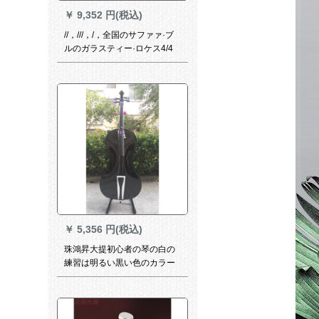
￥
9,352 円(税込)
//，///，/，全国のサファァ·ブ
ルのガラスティー·ロケス4/4
￥
5,356 円(税込)
珠鴻昇大提初心者の琴の白の
練習は明るい黒い色のカラー
の大好きなテ-ンバーの赤と黒
の4/4を持ちます。