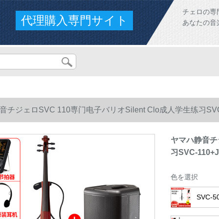
チェロの専
代理購入専門サイト
あなたの音
チジェロSVC 110専门电子バリオSilent Clo成人学生练习SVC-110+
ヤマハ静音チジ
习SVC-110+J
色を選択
SVC-5