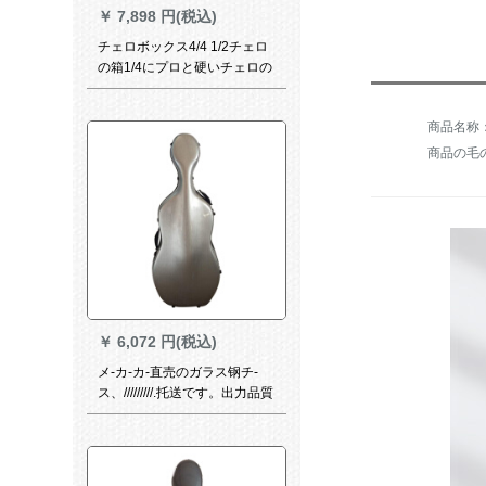
￥
7,898 円(税込)
チェロボックス4/4 1/2チェロ
の箱1/4にプロと硬いチェロの
箱3/4の黒を配合しています。
商品の毛の
￥
6,072 円(税込)
メ-カ-カ-直売のガラス钢チ-
ス、/////////.托送です。出力品質
は銀色です。