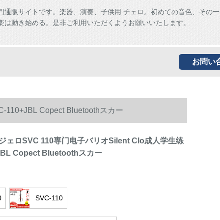
門通販サイトです。楽器、演奏、子供用 チェロ。初めての音色、その一
楽は動き始める。是非ご利用いただくようお願いいたします。
お問い
JBL Copect Bluetoothスカー
ェロSVC 110専门电子バリオSilent Clo成人学生练
BL Copect Bluetoothスカー
0
SVC-110