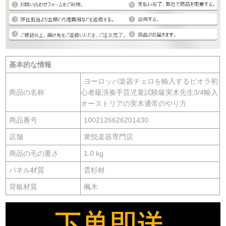
基本的な情報
ヨーロッパ楽器チェロを輸入するビオラ初
商品の名称
心者級演奏手芸児童試験級実木先生3/4輸入
オーストリアの実木通常のやり方
商品番号
1002126626201430
店舗
衆悦楽器専門店
商品の毛の重さ
1.0 kg
パネル材質
雲杉材
背板材質
楓木