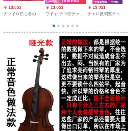
￥ 13,051
￥ 13,051
￥ 13,051
￥
チャイロ初心者の大
ワイヤ-チロ弦チェロ
チェロ微調整チェロ
人の子供チェルロの
弦44342414 1/4用弦
シルバーメタル微調
演奏级の试験问题は
セ-ト
整器チェロ定音4/4
トラルの纹様の实木
1/4泛用楽器のラ-ジセ
の楽器のトラルの纹
イズ2つ【4/4、3/4、
様の尊贵な项の1/4身
1/2ジェロに適してい
长の115~135 cmを演
ます】
奏して使用します。