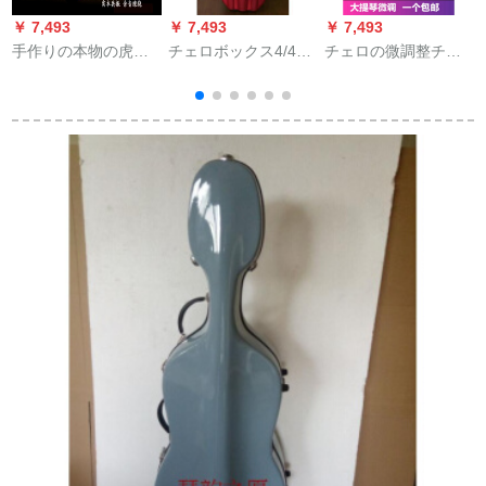
￥ 7,493
￥ 7,493
￥ 7,493
￥
手作りの本物の虎の
チェロボックス4/4
チェロの微調整チェ
纹様は级を试験し
1/2チェロケス1/4に
ロシルバーメタル微
て、チェロの初心者
プロフィリップドリ
調整器チェロの定音
の児童の楽器の1/8チ
ップボックス3/4 1/2
4/4 1/2泛用楽器の大
ェロを演奏します。
ブラケース
きなサズの3つ
付
【4/4、3/4、1/2ジェ
ロにふさわしい】