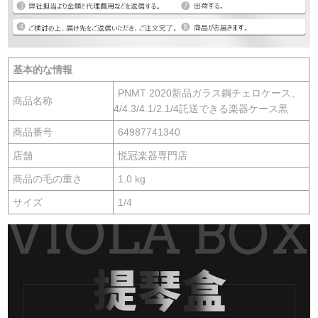
基本的な情報
PNMT 2020新品ガラス鋼チェロケース、
商品名称
4/4.3/4.1/2.1/4託送できる楽器ケース黒
商品番号
64987741340
店舗
悦冠楽器専門店
商品の毛の重さ
1.0 kg
サイズ
1/4