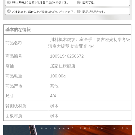
基本的な情報
川料枫木虎纹儿童全手工复古哑光初学考级
商品名称
演奏大提琴 仿古亚光 4/4
商品编号
10051946258672
店铺
居家仁旗舰店
商品毛重
100.00g
商品产地
其他
尺寸
4/4
背侧板材质
枫木
面板材质
枫木