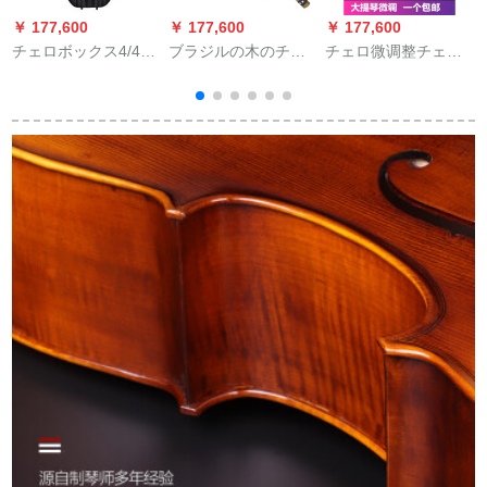
￥ 177,600
￥ 177,600
￥ 177,600
￥
チェロボックス4/4
ブラジルの木のチロ
チェロ微调整チェロ
1/2チェロの箱1/4に
の弓のBO-05八菱の
银色メ-トルネ-チジェ
プロと硬いチェロの
弓の竿の黒木のアワ
ロ定音4/4 1/2泛用楽
箱3/4を合わせてくだ
ビの壳の尾の仓库の
器トーラペ1つ【1/4
さい。
黄色の铜の部品の品
ジェロに似合う】
质のアスタマイズの
金4/4の74 cmグルイ