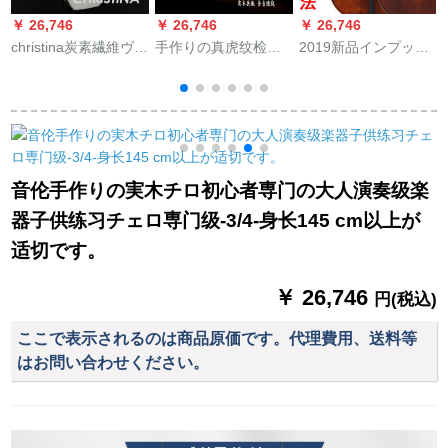
￥ 26,746
￥ 26,746
￥ 26,746
￥
christina炭素繊維ヴィ
手作りの真虎纹检定
2019新品インプット
チジェロケムスチェ
はチェロ初心者の児
オーストリアビオラ
ロバジッグジェロロ
童楽器4/4チェロを演
初心者の子供の実木
ゲルケスCB 06-44
奏します。
級全手作業入門大人
テスト1/44マット4/4
入力オーストリアの
模様は音色のつくり
音伦手作りの実木チロ初心者専门の大人演奏级楽
方になっています。
器子供练习チェロ専门级-3/4-身长145 cm以上が
适切です。
￥ 26,746
円(税込)
ここで表示されるのは商品原価です。代理費用、送料等
はお問い合わせください。