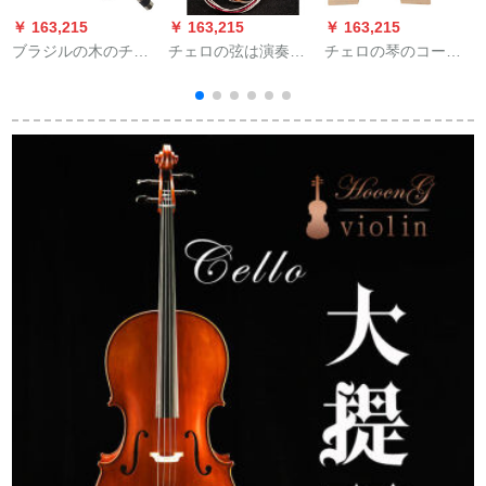
￥ 163,215
￥ 163,215
￥ 163,215
￥
ブラジルの木のチャ
チェロの弦は演奏す
チェロの琴のコード
イロの弓BO-01八菱
る级の钢索のチャイ
ドの马の1/8/2/4/4琴
の弓の竿の乌木尾の
ロの弦のチャイロの
のコードはです。部
仓库の亜铅をめすす
付属品のチャイロの
品のコードブリッジ
ねじの品质は、注文
弦の3弦(G)の1本をか
の马子の4/4チェロを
して金の1/2の62 cm
ぶります。
修理しました。
1
ぐるっとを注文しま
す。