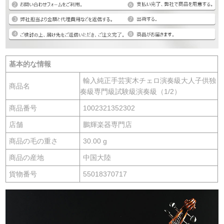
基本的な情報
輸入純正手芸実木チェロ演奏級大人子供独
商品名
奏級専門級試験級演奏級（1/2）
商品番号
1002321352302
店舗
鵬輝楽器専門店
商品の毛の重さ
30.00 g
商品の産地
中国大陸
貨物番号
55018370717