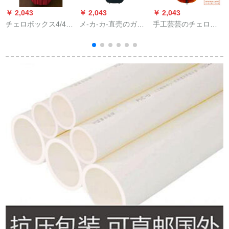
￥ 2,043
￥ 2,043
￥ 2,043
￥
チェロボックス4/4
メ-カ-カ-直売のガラ
手工芸芸のチェロ
1/2チェロケス1/4に
ス钢チェロケ
MC-20初心者の大人
プロフィリップドリ
ス、///////////////////。お
の试验レベルのバイ
ップボックス3/4 1/2
届けします。出力の
オリンの黒木の部品
ブラケース
品質は濃い緑です。
は品质を指して注文
します。