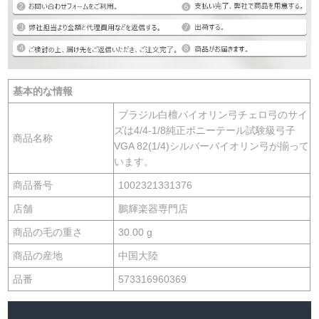
基本的な情報
ブラジル白檀バイオリン弓チェロ弓のサイ
ズは4/4-1/8純正ポニーテール試験級弓子
商品名称
VGA 82(1/4)シルバーバイオリン弓が揃って
います。
商品番号
1002321331376
店舗
鵬輝楽器専門店
商品の毛の重さ
30.00 g
商品の産地
中国大陸
品番
573316960369