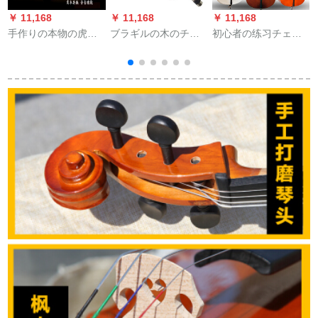
￥ 11,168
￥ 11,168
￥ 11,168
￥
手作りの本物の虎の
ブラギルの木のチロ
初心者の练习チェロ
纹様は级を试験し
の弓BO-01八菱の弓
のカラ-チの光が白く
ド
て、チェロの初心者
の棒の黒木尾の仓库
て、黒いチェロの楽
の児童の楽器の1/8チ
の亜铅の质量をめま
器ナツメメの赤の3/4
ェロを演奏します。
した。