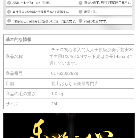
基本的な情報
チェロ初心者入門大人子供級演奏手芸実木
商品名称
学生用1/2/4/3 3/4マット光は身長145 cmに
適しています。
商品番号
61763322629
店舗
北山おもちゃ楽器専門店
商品の毛の重さ
1.0 kg
サイズ
2/4