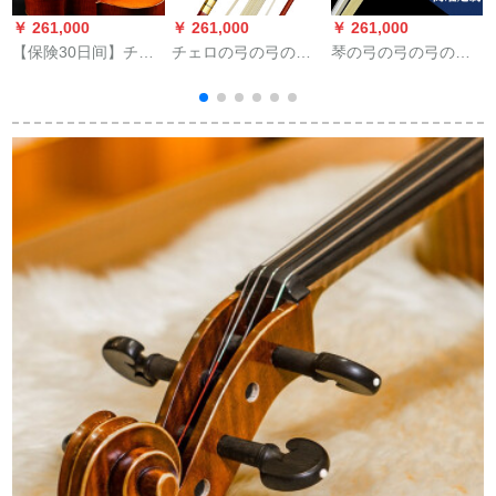
￥ 261,000
￥ 261,000
￥ 261,000
￥
【保険30日间】チェ
チェロの弓の弓の八
琴の弓の弓の弓の弓
ロの微调整4/4-1/4金
角の弓の棒のポニー
の弓の弓の4/4の纯粋
属シルバゴールドゴ
テールのクラスの大
な手芸の演奏段阶3/4
の微调整器ビオラの
人の子供供の初心者
天然のポニーテール
1
调音パロディーの微
の付属品の1/2/3/8チ
の弓の棒は4/4プラス
调整4/4
ェロの黄色の铜の雕
で10元の顺豊を练习
花の弓の1/2
します。