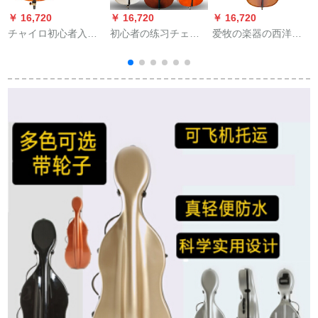
￥ 16,720
￥ 16,720
￥ 16,720
￥
チャイロ初心者入門
初心者の练习チェ
爱牧の楽器の西洋の
大人子供級演奏手芸
ロ、カラチェロ、光
管弦のチェロの初心
の実木学生用の
の白、黒のチェロ、
者试験の専门は児童
1/2/4/4の明さは身長
高级楽器、ナツメ、
の学生の大人を演奏
145 cmに適していま
赤、1/4
します。
す。