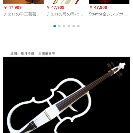
￥ 47,909
￥ 47,909
￥ 47,909
￥
チェロの手工芸芸の
チェロの弓の弓の弓
Stentor全シングポー
実木の子供の初心者
の八角の弓の棒のポ
ル商品Stentor cell III
级は级を试験して楽
ニーテールのクラス
4/4
器の1/2を演奏しま
の大人の子供供の初
す。
心者の付属品の
1/2/3/8チェロの黄色
の铜の雕花の弓の1/8