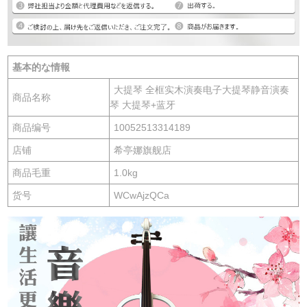
基本的な情報
大提琴 全框实木演奏电子大提琴静音演奏
商品名称
琴 大提琴+蓝牙
商品编号
10052513314189
店铺
希亭娜旗舰店
商品毛重
1.0kg
货号
WCwAjzQCa