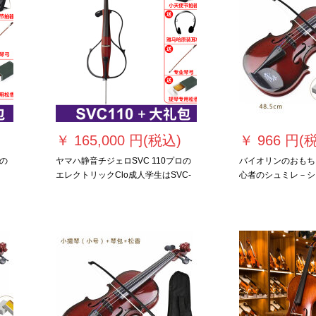
￥
165,000 円(税込)
￥
966 円(
ロの
ヤマハ静音チジェロSVC 110プロの
バイオリンのおもち
エレクトリックClo成人学生はSVC-
心者のシュミレ－シ
110を练习します。
します。バイオリン
奏する道具としてギ
ント。