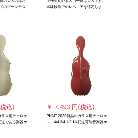
供の大人の练习
手作业初心者入门子供は大人です。
ドのグーレテス
试験段阶でのレベニアを练习しま
身长125
す。3/4身長145 cm～155 cm。
(税込)
￥
7,493 円(税込)
のガラス钢チェロケ
PNMT 2020新品のガラス钢チェロケ
.1/4托送である楽器ケ
ス、4/4.3/4.1/2.1/4托送可能音楽器ケ
ケ-スワ-ンレットド