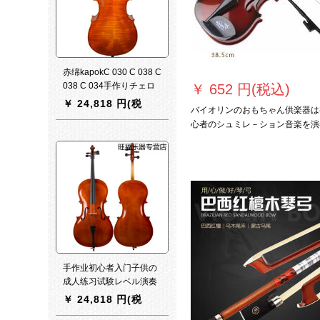
赤绵kapokC 030 C 038 C
038 C 034手作りチェロ
￥
652 円(税込)
大人子供专门演奏チェロ
￥
24,818 円(税
バイオリンのおもちゃん供楽器は
C 338【11年自然乾燥材
込)
心者のシュミレ－ション音楽を演
质】サズはカステラサビ
します。バイオリンの赤ちゃんが
スの备考に连络してくだ
奏する道具としてギタ・シュミレ
さい。
は松香さんにプロシュートします
手作业初心者入门子供の
成人练习试験レベル演奏
级チロのグーレドップ试
￥
24,818 円(税
験のハイライト1/8身长
込)