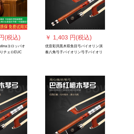
 円(税込)
￥
1,403 円(税込)
stinaヨロッパオ
优音彩貝黒木双鱼目弓バイオリン演
りチェロEUC
奏八角弓子バイオリン弓子バイオリ
进级の虎の纹様に近
ン引弓1/8バイオリン弓长49センチ
す。