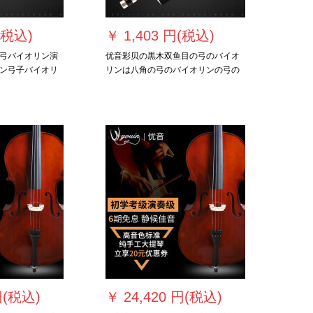
(税込)
￥
1,403 円(税込)
弓バイオリン演
优音彩贝の黒木双鱼目の弓のバイオ
ン弓子バイオリ
リンは八角の弓のバイオリンの弓の
ン弓长68セン
弓の弓の弓の弓の弓の弓の弓の弓の
弓の弓の弓の弓の弓を演奏します。
円(税込)
￥
24,420 円(税込)