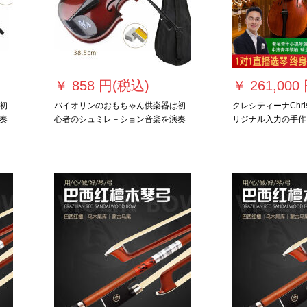
￥
858 円(税込)
￥
261,000
初
バイオリンのおもちゃん供楽器は初
クレシティーナChri
奏
心者のシュミレ－ション音楽を演奏
リジナル入力の手作
演
します。バイオリンの赤ちゃんが演
400 A专门演奏は
ン
奏する道具としてギタ－シュミレ－
い大人の学生乐器で
。
ションは松香＋琴のカバラをプロに
する。