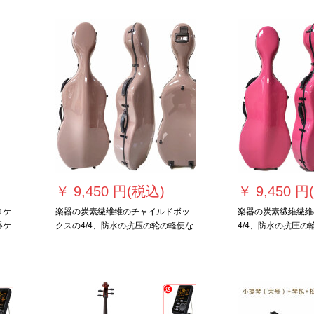
￥
9,450 円(税込)
￥
9,450 円
ロケ
楽器の炭素繊维维のチャイルドボッ
楽器の炭素繊維繊維
楽器ケ
クスの4/4、防水の抗压の轮の軽便な
4/4、防水の抗圧
飞行机はあいこをお愿いします。
はバービィのピンク