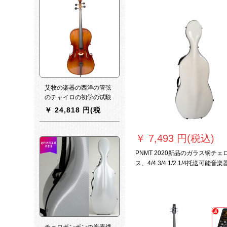
艾牧の楽器の西洋の管弦
のチャイロの初学の试験
合格级の専门は児童の学
￥
24,818 円(税
生の大人を演奏します。
込)
￥
7,493 円(税込)
PNMT 2020新品のガラス钢チェ
ス、4/4.3/4.1/2.1/4托送可能音
アレス
チェロボンボンの炭素繊