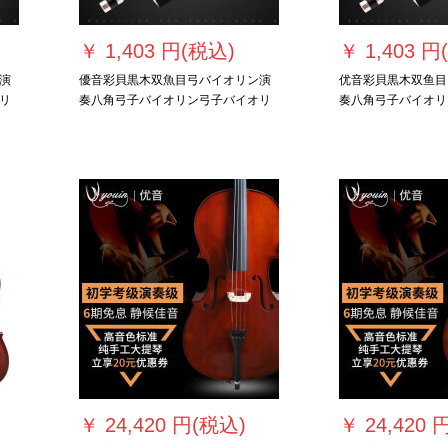
￥
1,403 円(税込)
￥
1,403 円
演
優音彩貝黒木双魚目弓バイオリン演
优音彩貝黒木双鱼目
リ
奏八角弓子バイオリン弓子バイオリ
奏八角弓子バイオリ
チ
ン引弓1/2バイオリン弓長62センチ
ン引弓3/4バイオリ
￥
24,420 円(税込)
￥
24,420 