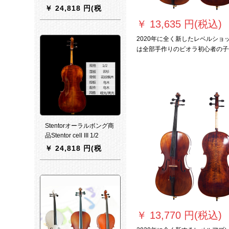
の泡防水4/4チェロの银白
￥
24,818 円(税
色の大きな格子の模様4/4
込)
￥
13,635 円(税込)
2020年に全く新したレベルショ
は全部手作りのビオラ初心者の子
用试験ビオラ标准modelの1/8で
Stentorオーラルボング商
品Stentor cell III 1/2
￥
24,818 円(税
込)
￥
13,770 円(税込)