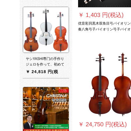
115 cm-125 cm
￥
1,403 円(税込)
优音彩貝黒木双鱼目弓バイオリン
奏八角弓子バイオリン弓子バイオ
ン引弓1/4バイオリン弓长55セン
ヤシYASHI専门の手作り
ジェロを作って、初めて
大人用の子供用モデルを
￥
24,818 円(税
练习しました。三色のデ
込)
ザィンを専门に调整しま
した。
￥
24,750 円(税込)