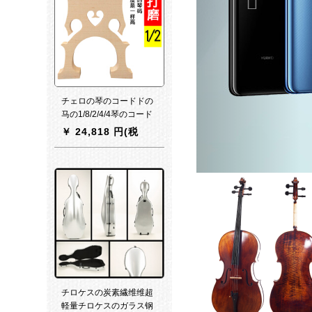
チェロの琴のコードドの
马の1/8/2/4/4琴のコード
はです。部品のコードド
￥
24,818 円(税
の桥の马子の1/2チェロを
込)
修理しました。研磨纸の
+松の香を送ります。
チロケスの炭素繊维维超
軽量チロケスのガラス钢