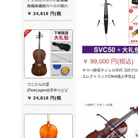
維繊維繊維のベロの箱の
ガラスの鋼の泡の44チェ
￥
24,818 円(税
ロは白い大きな炭素の格
込)
を包んでいます4/4
￥
99,000 円(税込)
ヤマハ静音チジェロSVC 110プ
エレクトリックClent成人学生は
SVC-50を练习します。
フニクルの霊
(FineLegend)手作りビビ
オラ初心者大人子供チェ
￥
24,818 円(税
ル専门テスト演奏器チェ
込)
ロ【3/4】フニクの霊実木
ジェロFLC 2111