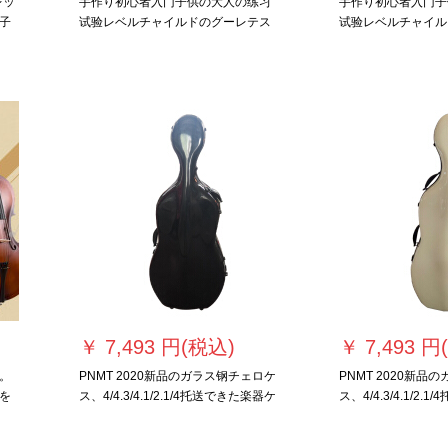
レッ
手作り初心者入门子供の大人の练习
手作り初心者入门子
子
试验レベルチャイルドのグーレテス
试验レベルチャイル
トのハーイライト1/8身长115 cm-15
トのハーイライト1/4
cm
cm~135 cm
￥
7,493 円(税込)
￥
7,493 円
。
PNMT 2020新品のガラス钢チェロケ
PNMT 2020新品
を
ス、4/4.3/4.1/2.1/4托送できた楽器ケ
ス、4/4.3/4.1/2
上
黒
ス