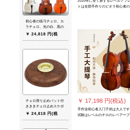
2020年に全く新するレベルアプ
トは全部手作りのビオラ初心者の
供の成人级テストビオラの标准
model 4/4です。
初心者の练习チェロ、カ
ラチェロ、光の白、黒の
チェロ、高级楽器、ナツ
￥
24,818 円(税
メ、赤、1/2
込)
￥
17,198 円(税込)
チェロ滑り止めパット付
きききチェロ止めスケボ
手作业初心者入门子供は大人です
ー大ベベル防雪台付の低
￥
24,818 円(税
试験はレベルのチロのレベアープ
音ビオラ通用Cタープ-木
込)
练习します。4/4身長は155 cm以
色鳥目楓(シンプロ-滑り
です。
止め効果一般)